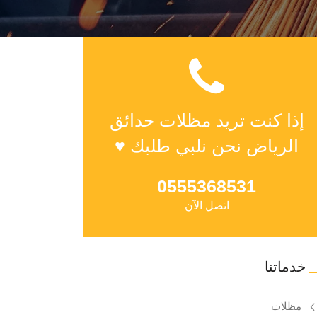
إذا كنت تريد مظلات حدائق
الرياض نحن نلبي طلبك ♥
0555368531
اتصل الآن
خدماتنا
مظلات