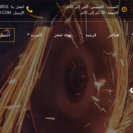
السبت - الخميس: 8ص إلى 10م
اتصل بنا: 0555368531
الجمعة: 1:30م إلى 10م
الإيميل: INFO@MZLATRIAD.COM
هناجر
قرميد
بيوت شعر
المزيد
احصل 