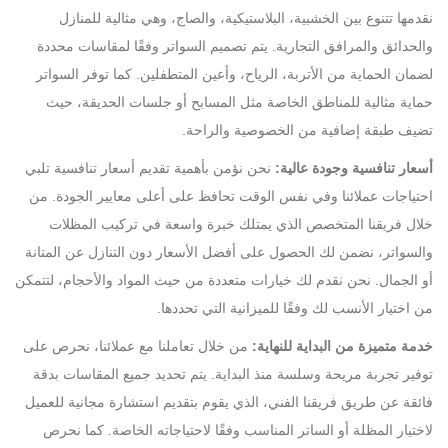
نقدمها تتنوع بين الخشبية، البلاستيكية، والصاج، وهي مثالية للمنازل
والحدائق والمرافق التجارية. يتم تصميم السواتر وفقًا لمقاسات محددة
لضمان الحماية من الأتربة، الرياح، وأعين المتطفلين. كما توفر السواتر
حماية مثالية للمناطق الخاصة مثل المسابح أو جلسات الحديقة، حيث
تضيف طبقة إضافية من الخصوصية والراحة.
أسعار تنافسية وجودة عالية:
نحن نؤمن بأهمية تقديم أسعار تنافسية تلبي
احتياجات عملائنا وفي نفس الوقت تحافظ على أعلى معايير الجودة. من
خلال فريقنا المتخصص الذي يمتلك خبرة واسعة في تركيب المظلات
والسواتر، نضمن لك الحصول على أفضل الأسعار دون التنازل عن المتانة
أو الجمال. نحن نقدم لك خيارات متعددة من حيث المواد والأحجام، لتتمكن
من اختيار الأنسب لك وفقًا للميزانية التي تحددها.
خدمة متميزة من البداية للنهاية:
من خلال تعاملنا مع عملائنا، نحرص على
توفير تجربة مريحة وسلسة منذ البداية. يتم تحديد جميع المقاسات بدقة
فائقة عن طريق فريقنا الفني، الذي يقوم بتقديم استشارة مجانية للعميل
لاختيار المظلة أو الساتر المناسب وفقًا لاحتياجاته الخاصة. كما نحرص