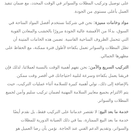
على توصيل وتركيب المظلات والسواتر في الوقت المحدد، مع ضمان تنفيذ
العمل بأعلى مستوى من الجودة.
مواد وخامات مميزة:
نحن في شركتنا نستخدم أفضل المواد المتاحة في
السوق، بدءًا من الأقمشة عالية الجودة مرورًا بالخشب والمعادن القوية
التي تتحمل الظروف المناخية القاسية. تضمن هذه الخامات المتينة أن
تظل المظلات والسواتر تعمل بكفاءة لأطول فترة ممكنة، مع الحفاظ على
مظهرها الجمالي.
التركيب السريع والآمن:
نحن نفهم أهمية الوقت بالنسبة لعملائنا، لذلك فإن
فريقنا يعمل بكفاءة وسرعة لتلبية احتياجاتك في أقصر وقت ممكن.
بالإضافة إلى ذلك، نولي أهمية كبيرة للسلامة أثناء عمليات التركيب، حيث
يتم الالتزام بجميع معايير السلامة المهنية لضمان تركيب سليم وآمن لجميع
المظلات والسواتر.
خدمة ما بعد البيع:
لا تقتصر خدماتنا على التركيب فقط، بل نقدم أيضًا
خدمة ما بعد البيع الممتازة، بما في ذلك الصيانة الدورية للمظلات
والسواتر، وتقديم الدعم الفني عند الحاجة. نؤمن بأن رضا العميل هو