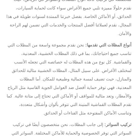
نقدم حلولًا مميزة تلبي جميع الأغراض سواء كانت لحماية السيارات،
الحدائق، أو الأماكن الخاصة. بفضل خبرتنا الممتدة لسنوات طويلة في هذا
المجال، نقدم لعملائنا أفضل المنتجات والخدمات التي تضمن لهم الراحة
والأمان.
أنواع المظلات التي نقدمها:
نحن نقدم مجموعة واسعة من المظلات التي
تناسب جميع احتياجاتك، بما في ذلك المظلات الخشبية، المعدنية،
والقماشية. كل نوع من هذه المظلات له خصائصه التي تجعله الأنسب
لمختلف الأغراض. على سبيل المثال، المظلات الخشبية مثالية للحدائق
والمنازل، حيث تضيف لمسة جمالية وطبيعية للمكان. أما المظلات
المعدنية، فهي توفر حماية أفضل ضد العوامل الجوية القاسية مثل الرياح
والأمطار، وتعد مثالية للمواقف أو الأماكن التي تحتاج إلى متانة عالية. كما
نقدم المظلات القماشية المتينة التي تتوفر بألوان وأشكال متعددة،
وتناسب الأماكن المفتوحة مثل الفناءات أو الحدائق.
تركيب السواتر:
إلى جانب المظلات، نحن متخصصون أيضًا في تركيب
السواتر التي توفر الخصوصية والحماية للأماكن المختلفة. السواتر التي