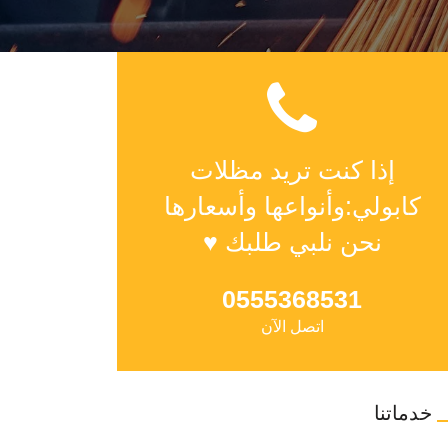
إذا كنت تريد مظلات
كابولي:وأنواعها وأسعارها
نحن نلبي طلبك ♥
0555368531
اتصل الآن
خدماتنا