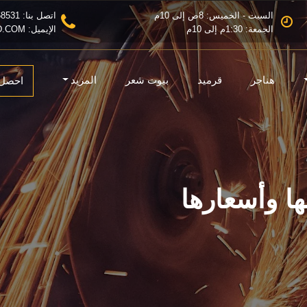
السبت - الخميس: 8ص إلى 10م
اتصل بنا: 0555368531
الجمعة: 1:30م إلى 10م
الإيميل: INFO@MZLATRIAD.COM
هناجر
قرميد
بيوت شعر
المزيد
احصل 
ا وأسعارها