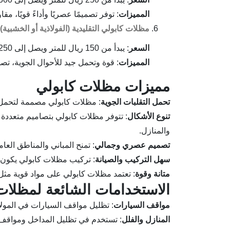
المميزات
: توفر تصميمًا عصريًا وأداءً قويًا، مق
مظلات كابولي التقليدية (الفولاذية أو الخشبية)
السعر
: يبدأ من 150 ريال للمتر ويصل إلى 250 ريال للمتر.
المميزات
: قوة وتحمل جيد للأحوال الجوية، ت
مميزات مظلات كابولي
تحمل التقلبات الجوية
: مظلات كابولي مصممة لتحمل م
تنوع الأشكال
: تتوفر مظلات كابولي بتصاميم متعددة
والمنازل.
تصميم عصري وجمالي
: تمنح المباني والمناطق العامة
سهل التركيب والصيانة
: تركيب مظلات كابولي يكون سري
متانة وقوة
: تعتمد مظلات كابولي على مواد قوية مثل ا
الاستخدامات الشائعة لمظلات
مواقف السيارات
: تظليل مواقف السيارات في المولات
المنازل والفلل
: تستخدم في تظليل المداخل ومواقف 