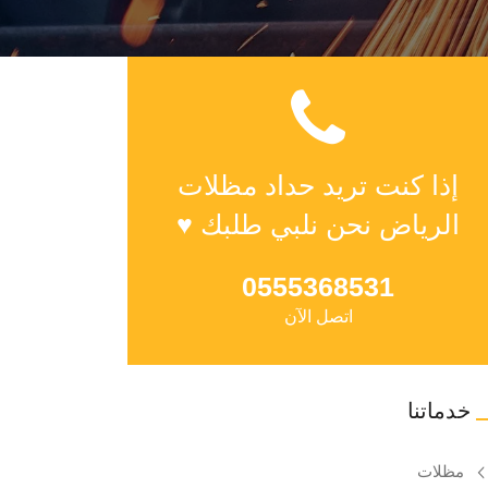
إذا كنت تريد حداد مظلات
الرياض نحن نلبي طلبك ♥
0555368531
اتصل الآن
خدماتنا
مظلات