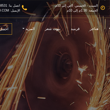
السبت - الخميس: 8ص إلى 10م
اتصل بنا: 0555368531
الجمعة: 1:30م إلى 10م
الإيميل: INFO@MZLATRIAD.COM
هناجر
قرميد
بيوت شعر
المزيد
احصل 