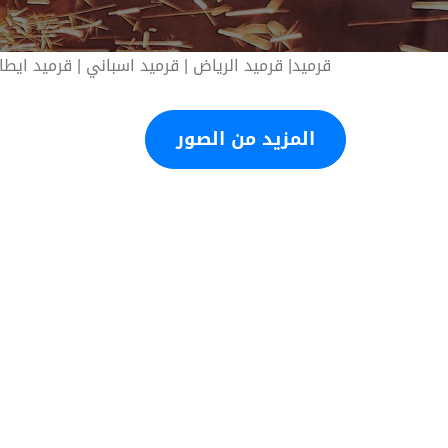
‫قرميد| قرميد الرياض | قرميد اسباني | قرميد ايطا
المزيد من الصور