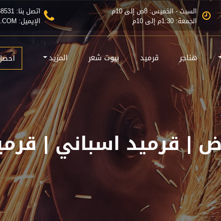
السبت - الخميس: 8ص إلى 10م
اتصل بنا: 0555368531
الجمعة: 1:30م إلى 10م
الإيميل: INFO@MZLATRIAD.COM
هناجر
قرميد
بيوت شعر
المزيد
احصل
اض | قرميد اسباني | قرم