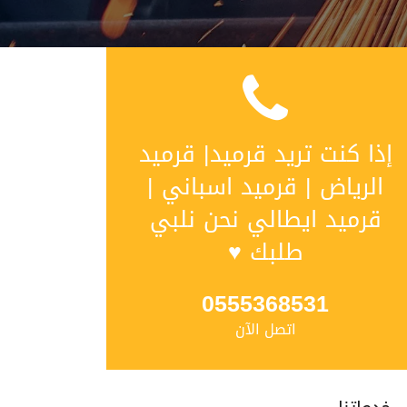
إذا كنت تريد ‫قرميد| قرميد
الرياض | قرميد اسباني |
قرميد ايطالي نحن نلبي
طلبك ♥
0555368531
اتصل الآن