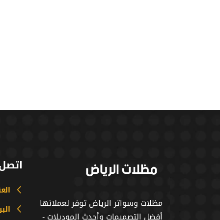
اتصل 
الع
مظلات وسواتر الرياض توفر لعملائها
البر
أفضل التصميمات وأحدث الموديلات -