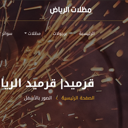
الرئيسية
برجولات
مظلات
سواتر
‫قرميد| قرميد الري
الصفحة الرئيسية
الصور بالأسفل